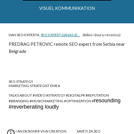
VISUEL KOMMUNIKATION
DAN SEO EXPERTA:
SEO EXPERT DANAS JE...
(klikni i dovrsi recenicu)
PREDRAG PETROVIC
remote SEO expert from Serbia near
Belgrade
SEO STRATEGY
MARKETING STRATEGIST EMEA
TALKS ABOUT #VIDEO #STRATEGY #DIGITALPR #REPUTATION
resounding
#BRANDING #MUSICMARKETING #OPTIMIZATION #
#reverberating loudly
HUMAN DESIGNER VS AI CREATION
SAVETI ZA SEO