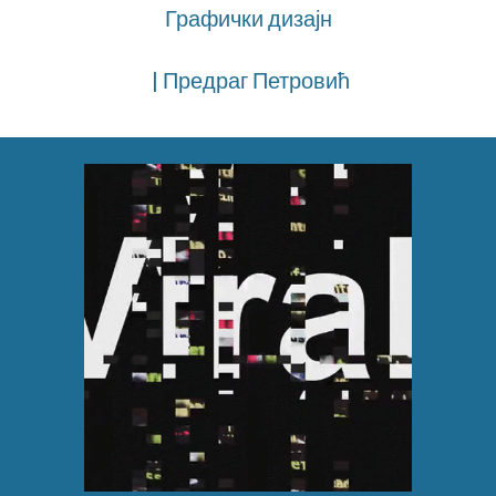
Графички дизајн
| Предраг Петровић