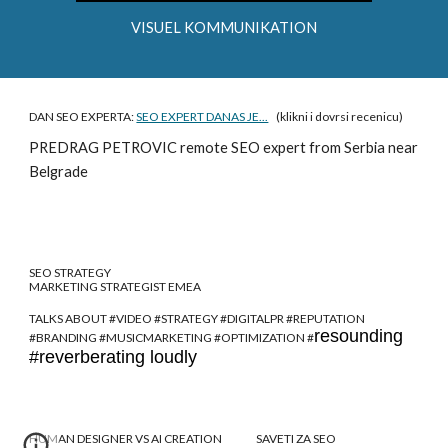
VISUEL KOMMUNIKATION
DAN SEO EXPERTA:
SEO EXPERT DANAS JE...
(klikni i dovrsi recenicu)
PREDRAG PETROVIC
remote SEO expert from Serbia near
Belgrade
SEO STRATEGY
MARKETING STRATEGIST EMEA
TALKS ABOUT #VIDEO #STRATEGY #DIGITALPR #REPUTATION
resounding
#BRANDING #MUSICMARKETING #OPTIMIZATION #
#reverberating loudly
HUMAN DESIGNER VS AI CREATION
SAVETI ZA SEO