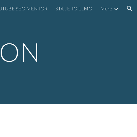
UTUBE SEO MENTOR
STA JE TO LLMO
More
ion
ION