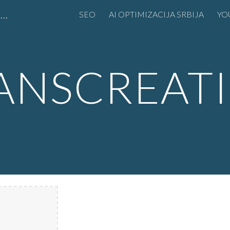
LLM SEO Srbija AI Marketing Predrag Petrović seo эксперт
SEO
AI OPTIMIZACIJA SRBIJA
YO
ip to main content
Skip to navigat
ANSCREAT