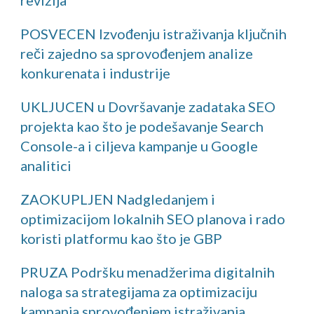
revizija
POSVECEN Izvođenju istraživanja ključnih
reči zajedno sa sprovođenjem analize
konkurenata i industrije
UKLJUCEN u Dovršavanje zadataka SEO
projekta kao što je podešavanje Search
Console-a i ciljeva kampanje u Google
analitici
ZAOKUPLJEN Nadgledanjem i
optimizacijom lokalnih SEO planova i rado
koristi platformu kao što je GBP
PRUZA Podršku menadžerima digitalnih
naloga sa strategijama za optimizaciju
kampanja sprovođenjem istraživanja,