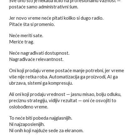
Sve ono što je nekada ličilo na profesionalnu važnost —
postaće samo administrativni šum.
Jer novo vreme neće pitati koliko si dugo radio.
Pitaće šta si promenio.
Neće meriti sate.
Meriće trag.
Neće nagrađivati dostupnost.
Nagrađivaće relevantnost.
Oni koji prodaju vreme postaće manje potrebni, jer vreme
više nije retka roba. Automatizacija ga proizvodi, AI ga
ubrzava, sistemi ga kompresuju.
Ali oni koji prodaju vrednost — jasnu misao, bolju odluku,
preciznu strategiju, vidljiv rezultat — oni će osvojiti to
oslobođeno vreme.
To neće biti pobeda najglasnijih.
Ni najzaposlenijih.
Ni onih koji najduže sede za ekranom.