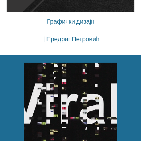
Графички дизајн
| Предраг Петровић